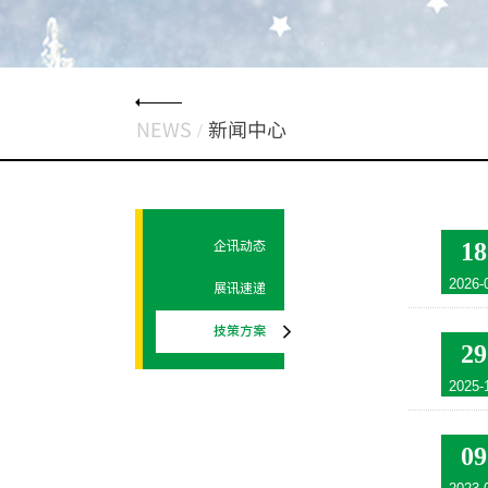
NEWS /
新闻中心
18
企讯动态
2026-
展讯速递
技策方案
29
2025-
09